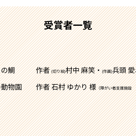
受賞者一覧
はまの鯛 作者
村中 麻笑・
兵頭 愛
(切り絵)
(作画)
動物園 作者 石村 ゆかり 様
（障がい者支援施設 