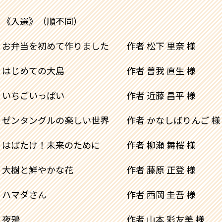
《入選》（順不同）
お弁当を初めて作りました 作者 松下 里奈 様
はじめての大島 作者 曽我 直生 様
いちごいっぱい 作者 近藤 昌平 様
ゼンタングルの楽しい世界 作者 かなしばりんご 様
はばたけ！未来のために 作者 柳瀬 舞桜 様
大樹と鮮やかな花 作者 藤原 正登 様
ハマダさん 作者 西岡 圭吾 様
夜鴉 作者 山本 彩友美 様