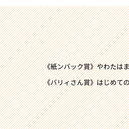
《紙ンバック賞》やわた
《バリィさん賞》はじめての